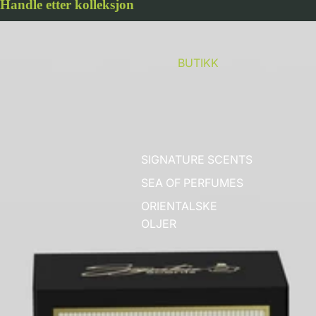
Handle etter kolleksjon
GRAND COLLECTION
BUTIKK
SIGNATURE SCENTS
SEA OF PERFUMES
ORIENTALSKE
OLJER