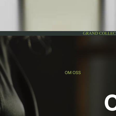
GRAND COLLEC
OM OSS
C