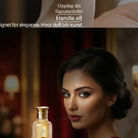
Oppdag din
Signaturdufter
Handle alt
gnet for eleganse. Hvor duft blir kunst.