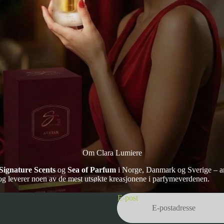
Om Clara Lumiere
Signature Scents
og
Sea of Parfum
i Norge, Danmark og Sverige – ane
 og leverer noen av de mest utsøkte kreasjonene i parfymeverdenen.
Personvernerklæring
Vilkår for bruk
E-post
Kontaktinformasjon