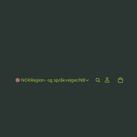
NOK
Region- og språkvelger
/
NB