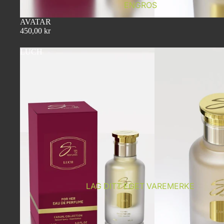
ENGROS
AVATAR
450,00 kr
LUCH
LAG DITT EGET VAREMERKE