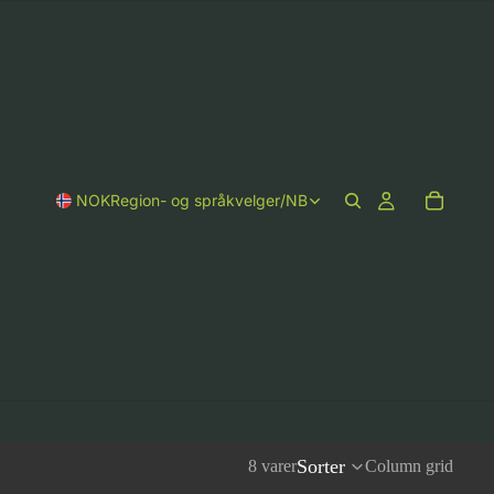
NOK
Region- og språkvelger
/
NB
Sorter
8 varer
Column grid