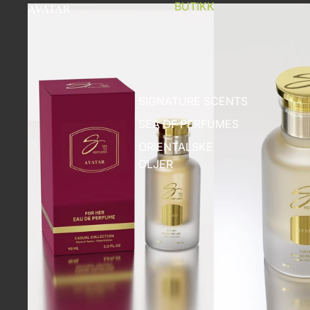
BUTIKK
AVATAR
SIGNATURE SCENTS
SEA OF PERFUMES
ORIENTALSKE
OLJER