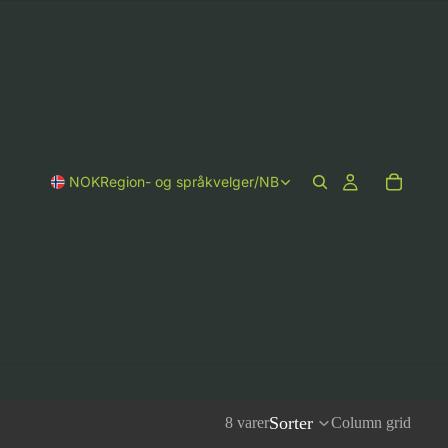
NOK
Region- og språkvelger
/
NB
Sorter
8 varer
Column grid