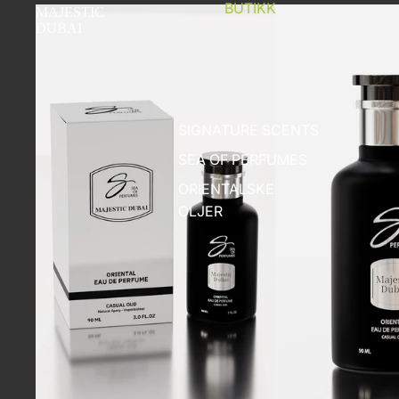
BUTIKK
MAJESTIC
DUBAI
SIGNATURE SCENTS
SEA OF PERFUMES
ORIENTALSKE
OLJER