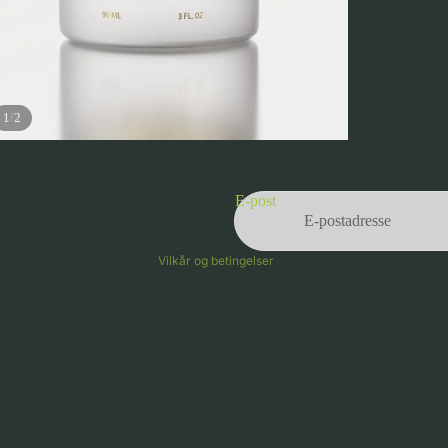
/
1
2
Personvernerklæring
Vilkår for bruk
E-post
Kontaktinformasjon
Vilkår og betingelser