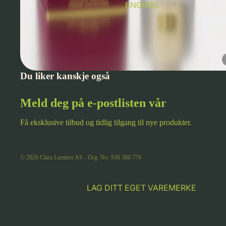
ENGROS
Du liker kanskje også
Meld deg på e-postlisten vår
Få eksklusive tilbud og tidlig tilgang til nye produkter.
© 2026
Clara Lumiere AS - Org. No. 936 386 776
LAG DITT EGET VAREMERKE