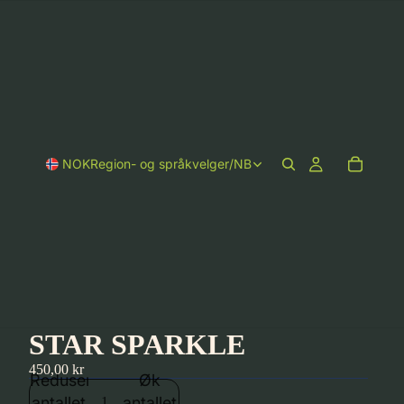
NOK
Region- og språkvelger
/
NB
STAR SPARKLE
450,00 kr
Reduser
Øk
antallet
antallet