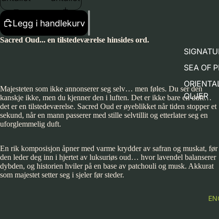
Legg i handlekurv
Sacred Oud... en tilstedeværelse hinsides ord.
SIGNATU
SEA OF 
ORIENTA
Majesteten som ikke annonserer seg selv… men føles. Du ser den
OLJER
kanskje ikke, men du kjenner den i luften. Det er ikke bare en duft…
det er en tilstedeværelse. Sacred Oud er øyeblikket når tiden stopper et
sekund, når en mann passerer med stille selvtillit og etterlater seg en
uforglemmelig duft.
En rik komposisjon åpner med varme krydder av safran og muskat, før
den leder deg inn i hjertet av luksuriøs oud… hvor lavendel balanserer
dybden, og historien hviler på en base av patchouli og musk. Akkurat
som majestet setter seg i sjeler før steder.
EN