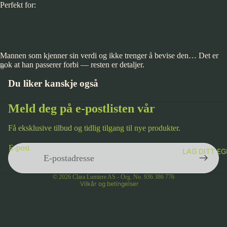
Perfekt for:
Mannen som kjenner sin verdi og ikke trenger å bevise den… Det er
nok at han passerer forbi — resten er detaljer.
Du liker kanskje også
Meld deg på e-postlisten vår
Få eksklusive tilbud og tidlig tilgang til nye produkter.
Personvernerklæring
E-post
LAG DITT E
Vilkår for bruk
Kontaktinformasjon
© 2026
Clara Lumiere AS - Org. No. 936 386 776
Vilkår og betingelser