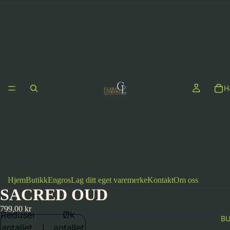
H
Hjem
Butikk
Engros
Lag ditt eget varemerke
Kontakt
Om oss
SACRED OUD
799,00 kr
Reduser
Øk
BU
antallet
antallet