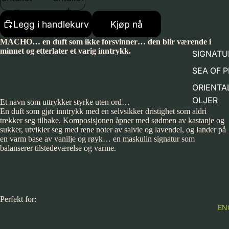
Legg i handlekurv
Kjøp nå
MACHO… en duft som ikke forsvinner… den blir værende i
minnet og etterlater et varig inntrykk.
SIGNATU
SEA OF 
ORIENTA
OLJER
Et navn som uttrykker styrke uten ord…
En duft som gjør inntrykk med en selvsikker dristighet som aldri
trekker seg tilbake. Komposisjonen åpner med sødmen av kastanje og
sukker, utvikler seg med rene noter av salvie og lavendel, og lander på
en varm base av vanilje og røyk… en maskulin signatur som
balanserer tilstedeværelse og varme.
Perfekt for:
EN