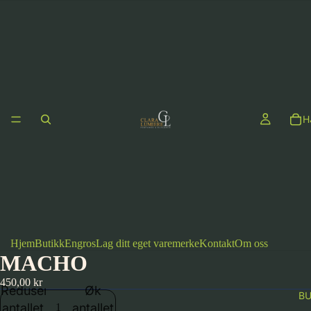
H
Hjem
Butikk
Engros
Lag ditt eget varemerke
Kontakt
Om oss
MACHO
450,00 kr
Reduser
Øk
BU
antallet
antallet