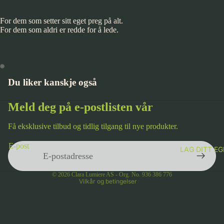
For dem som setter sitt eget preg på alt.
For dem som aldri er redde for å lede.
Du liker kanskje også
Meld deg på e-postlisten vår
Få eksklusive tilbud og tidlig tilgang til nye produkter.
Personvernerklæring
E-post
LAG DITT E
Vilkår for bruk
Kontaktinformasjon
© 2026
Clara Lumiere AS - Org. No. 936 386 776
Vilkår og betingelser