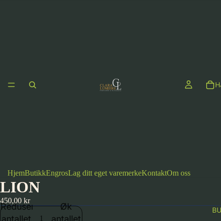
H
Hjem
Butikk
Engros
Lag ditt eget varemerke
Kontakt
Om oss
LION
450,00 kr
Reduser
Øk
BU
antallet
antallet