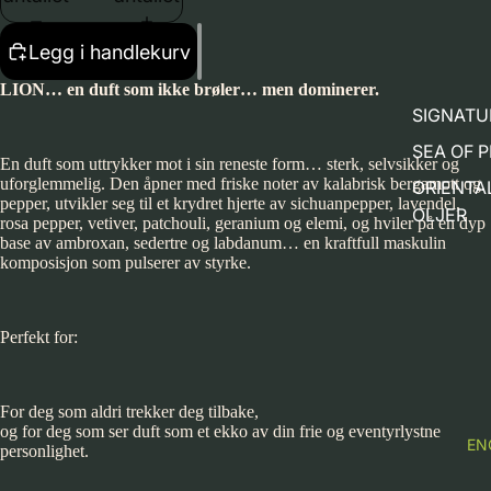
Legg i handlekurv
LION… en duft som ikke brøler… men dominerer.
SIGNATU
SEA OF 
En duft som uttrykker mot i sin reneste form… sterk, selvsikker og
uforglemmelig. Den åpner med friske noter av kalabrisk bergamott og
ORIENTA
pepper, utvikler seg til et krydret hjerte av sichuanpepper, lavendel,
OLJER
rosa pepper, vetiver, patchouli, geranium og elemi, og hviler på en dyp
base av ambroxan, sedertre og labdanum… en kraftfull maskulin
komposisjon som pulserer av styrke.
Perfekt for:
For deg som aldri trekker deg tilbake,
og for deg som ser duft som et ekko av din frie og eventyrlystne
EN
personlighet.