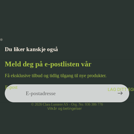
Du liker kanskje også
Meld deg på e-postlisten vår
Få eksklusive tilbud og tidlig tilgang til nye produkter.
Personvernerklæring
E-post
LAG DITT E
Vilkår for bruk
Kontaktinformasjon
© 2026
Clara Lumiere AS - Org. No. 936 386 776
Vilkår og betingelser