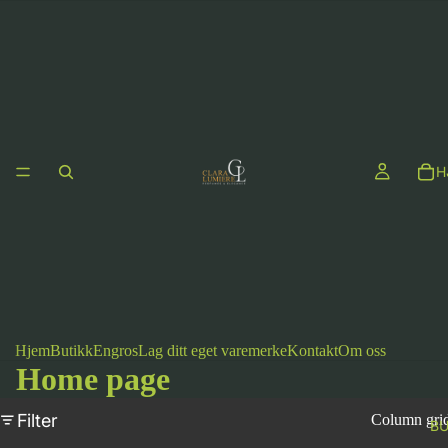
H
Hjem
Butikk
Engros
Lag ditt eget varemerke
Kontakt
Om oss
Home page
Filter
Column gri
BU