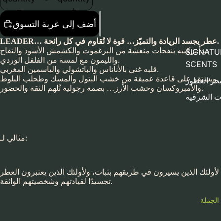
أضف إلى عربة التسوق
LEADER… عطر يجسد الريادة والتميّز… قوة لا تُقاوم في كل رائحة.
يبدأ تركيبه بنفحات منعشة من البرغموت والكشمش الأسود والتفاح
SIGNATU
والليمون مع لمسة من الفلفل الوردي.
SCENTS
قلبه غني بالأناناس والباتشولي والياسمين المغربي.
ويستقر على قاعدة عميقة من خشب البتول والمسك وطحلب البلوط
حر العطور
والأمبروكسان وخشب الأرز… بصمة رجولية تُلهم الثقة والحضور.
ت الشرقية
مثالي لـ:
لأولئك الذين يسيرون في طريقهم بثبات، ولأولئك الذين يعتبرون العطر
تجسيدًا لقيادتهم وشخصيتهم الواثقة.
الجملة