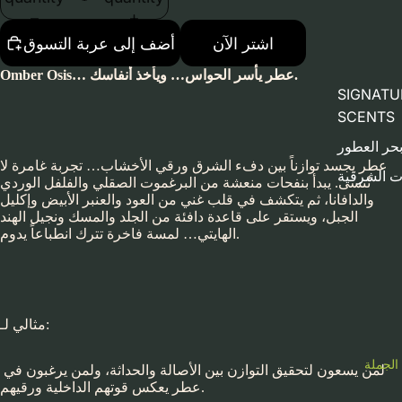
اشتر الآن
أضف إلى عربة التسوق
Omber Osis… عطر يأسر الحواس… ويأخذ أنفاسك.
SIGNATU
SCENTS
حر العطور
عطر يجسد توازناً بين دفء الشرق ورقي الأخشاب… تجربة غامرة لا
ت الشرقية
تُنسى. يبدأ بنفحات منعشة من البرغموت الصقلي والفلفل الوردي
والدافانا، ثم يتكشف في قلب غني من العود والعنبر الأبيض وإكليل
الجبل، ويستقر على قاعدة دافئة من الجلد والمسك ونجيل الهند
الهايتي… لمسة فاخرة تترك انطباعاً يدوم.
مثالي لـ:
الجملة
لمن يسعون لتحقيق التوازن بين الأصالة والحداثة، ولمن يرغبون في
عطر يعكس قوتهم الداخلية ورقيهم.