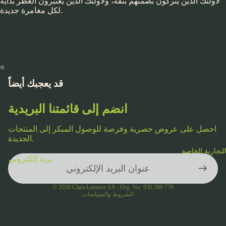
لأولئك الذين يتركون بصمتهم بثقة، ولأولئك الذين يعتبرون العطر بداية
لكل مغامرة جديدة.
قد يعجبك أيضاً
انضم إلى قائمتنا البريدية
احصل على عروض حصرية وفرصة للوصول المبكر إلى المنتجات
الجديدة.
سياسة الخصوصية
لتجارية الخاصة
بريد إلكتروني
شروط الخدمة
جهات الاتصال
© 2026
Clara Lumiere AS - Org. No. 936 386 776
الشروط والسياسات