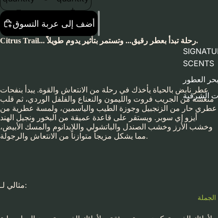
أضف إلى عربة التسوق
Citrus Trail... رحلة تبدأ بعطر رقيق... وتستمر بتأثير يدوم طويلاً.
SIGNATU
SCENTS
حر العطور
عطر نابض بالحياة يأخذك في رحلة من الانتعاش والقوة. يبدأ بنفحات
ت الشرقية
منعشة من الجريب فروت والليمون والنعناع والفلفل الوردي، ثم قلب
عطري حار من الزنجبيل وجوزة الطيب والياسمين، ولمسة عطرية من
أيزو إي سوبر. ويستقر على قاعدة عميقة من البخور ونجيل الهند
وخشب الأرز وخشب الصندل والباتشولي واللابدانوم والمسك الأبيض،
مما يشكل مزيجاً متوازناً من الانتعاش والرجولة.
مثالي لـ:
الجملة