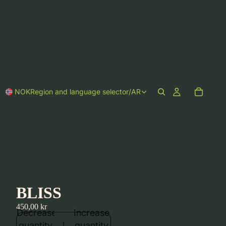
NOK
Region and language selector
/
AR
BLISS
450,00 kr
Decrease
Increase
quantity
quantity