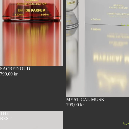
ة عنا
SACRED OUD
799,00 kr
MYSTICAL MUSK
799,00 kr
THE
BEST
مزيد